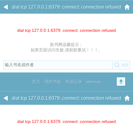
dial tcp 127.0.0.1:6379: connect: connection refused
dial tcp 127.0.0.1:6379: connect: connection refused
新书网温馨提示：
如果页面访问失败,请刷新重试！！！。
首页
我的书架
阅读记录
sitemap
dial tcp 127.0.0.1:6379: connect: connection refused
dial tcp 127.0.0.1:6379: connect: connection refused