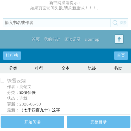
新书网温馨提示：
如果页面访问失败,请刷新重试！！！。
首页
我的书架
阅读记录
sitemap
排行榜
首页
分类
排行
全本
轨迹
书架
铁雪云烟
作者：庞钠文
分类：
武侠仙侠
状态：连载
更新：2026-06-30
最新：
（七千四百九十）这字
开始阅读
完整目录