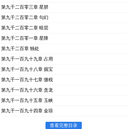
第九千二百零三章 星脐
第九千二百零二章 勾幻
第九千二百零二章 暗层
第九千二百零一章 星降
第九千二百章 独处
第九千一百九十九章 占用
第九千一百九十八章 掘宝
第九千一百九十七章 缴税
第九千一百九十六章 贪龙
第九千一百九十五章 玉峡
第九千一百九十四章 金琼
查看完整目录