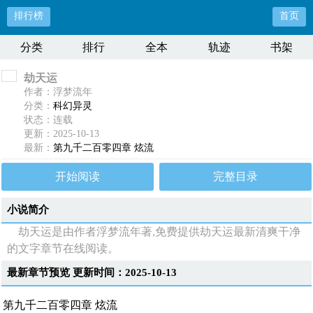
排行榜
首页
分类
排行
全本
轨迹
书架
劫天运
作者：浮梦流年
分类：
科幻异灵
状态：连载
更新：2025-10-13
最新：
第九千二百零四章 炫流
开始阅读
完整目录
小说简介
劫天运是由作者浮梦流年著,免费提供劫天运最新清爽干净
的文字章节在线阅读。
最新章节预览 更新时间：2025-10-13
第九千二百零四章 炫流