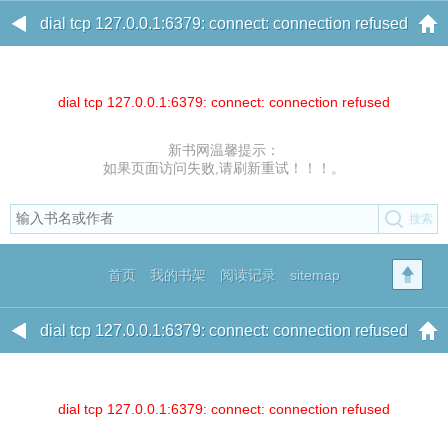
dial tcp 127.0.0.1:6379: connect: connection refused
dial tcp 127.0.0.1:6379: connect: connection refused
新书网温馨提示：
如果页面访问失败,请刷新重试！！！。
首页
我的书架
阅读记录
sitemap
dial tcp 127.0.0.1:6379: connect: connection refused
dial tcp 127.0.0.1:6379: connect: connection refused