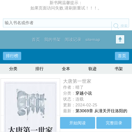
新书网温馨提示：
如果页面访问失败,请刷新重试！！！。
首页
我的书架
阅读记录
sitemap
排行榜
首页
分类
排行
全本
轨迹
书架
大唐第一世家
作者：晴了
分类：
穿越小说
状态：连载
更新：2024-02-25
最新：
第3069章 从潼关开往洛阳的
火车上（终章）
开始阅读
完整目录