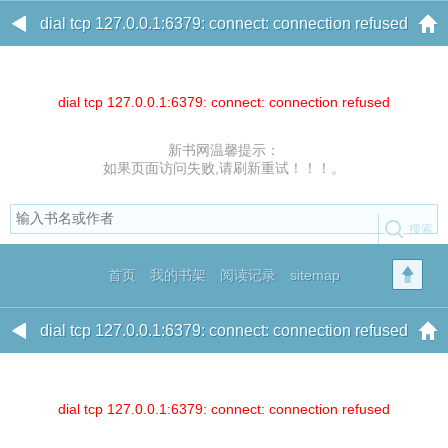
dial tcp 127.0.0.1:6379: connect: connection refused
dial tcp 127.0.0.1:6379: connect: connection refused
新书网温馨提示：
如果页面访问失败,请刷新重试！！！。
首页
我的书架
阅读记录
sitemap
dial tcp 127.0.0.1:6379: connect: connection refused
dial tcp 127.0.0.1:6379: connect: connection refused