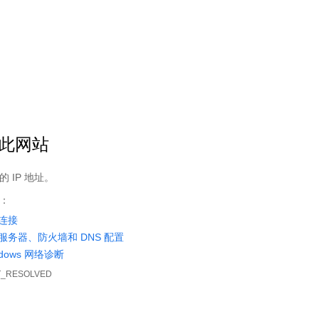
您访问的章节ID不存在！
您访问的章节ID不存在！
新书网温馨提示：
如果页面访问失败,请刷新重试！！！。
首页
我的书架
阅读记录
sitemap